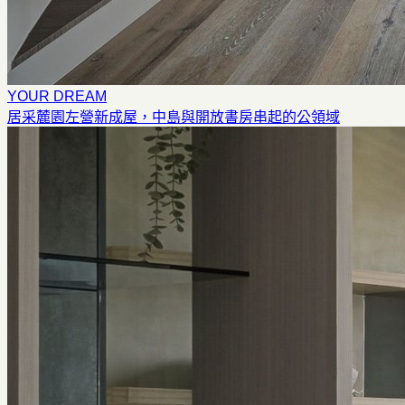
YOUR DREAM
居采麓園
左營新成屋，中島與開放書房串起的公領域